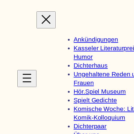
Zum
Inhalt
springen
Ankündigungen
Kasseler Literaturpre
Humor
Dichterhaus
Ungehaltene Reden 
Frauen
Hör.Spiel Museum
Spielt Gedichte
Komische Woche: Lite
Komik-Kolloquium
Dichterpaar