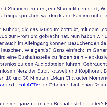
d Stimmen erraten, ein Stummfilm vertont, W
piel eingesprochen werden kann, können unter f
er-Kühner, die das Museum betreibt, mit dem „co
evue zur Premiere gebracht hat. Nun haben wir
r auch im Alleingang können Besuchenden de
“ lauschen. Wie geht’s? Ganz einfach: Im Garte
d eine Bushaltestelle zu finden sein – exklusi
stenlos zu den Audiodateien führen. Gebraucht 
losen Netz der Stadt Kassel) und Kopfhörer. D
n 10 und 30 Minuten. „Main Character Moments
ve
und
collACTiv
für Orte im öffentlichen Rau
 an einer ganz normalen Bushaltestelle…oder? Be