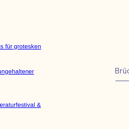
is für grotesken
ungehaltener
raturfestival &