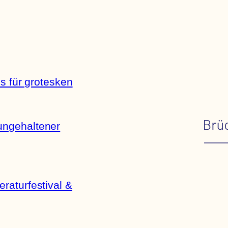
is für grotesken
ungehaltener
raturfestival &