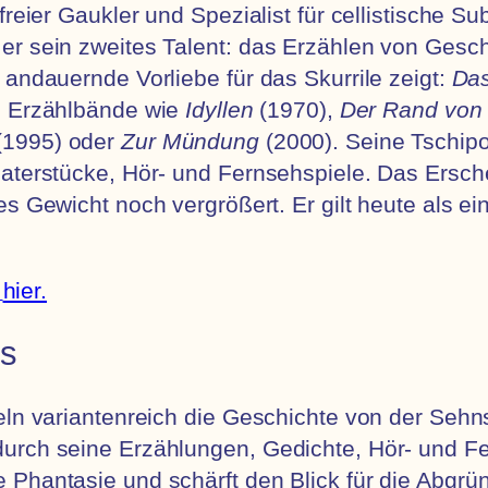
freier Gaukler und Spezialist für cellistische S
er sein zweites Talent: das Erzählen von Gesch
 andauernde Vorliebe für das Skurrile zeigt:
Das
he Erzählbände wie
Idyllen
(1970),
Der Rand von
(1995) oder
Zur Mündung
(2000). Seine Tschipo
heaterstücke, Hör- und Fernsehspiele. Das Ers
es Gewicht noch vergrößert. Er gilt heute als ei
hier.
ts
abeln variantenreich die Geschichte von der S
urch seine Erzählungen, Gedichte, Hör- und F
 Phantasie und schärft den Blick für die Abgrü