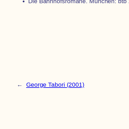
Die Bahnhofsromane. München: btb 
←
George Tabori (2001)