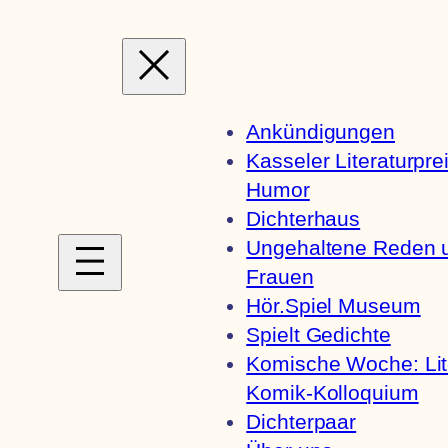
Zum
Inhalt
springen
Ankündigungen
Kasseler Literaturpre
Humor
Dichterhaus
Ungehaltene Reden 
Frauen
Hör.Spiel Museum
Spielt Gedichte
Komische Woche: Lite
Komik-Kolloquium
Dichterpaar