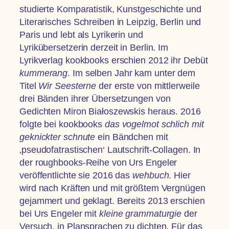
studierte Komparatistik, Kunstgeschichte und
Literarisches Schreiben in Leipzig, Berlin und
Paris und lebt als Lyrikerin und
Lyrikübersetzerin derzeit in Berlin. Im
Lyrikverlag kookbooks erschien 2012 ihr Debüt
kummerang
. Im selben Jahr kam unter dem
Titel
Wir Seesterne
der erste von mittlerweile
drei Bänden ihrer Übersetzungen von
Gedichten Miron Białoszewskis heraus. 2016
folgte bei kookbooks
das vogelmot schlich mit
geknickter schnute
ein Bändchen mit
‚pseudofatrastischen‘ Lautschrift-Collagen. In
der roughbooks-Reihe von Urs Engeler
veröffentlichte sie 2016 das
wehbuch
. Hier
wird nach Kräften und mit größtem Vergnügen
gejammert und geklagt. Bereits 2013 erschien
bei Urs Engeler mit
kleine grammaturgie
der
Versuch, in Plansprachen zu dichten. Für das