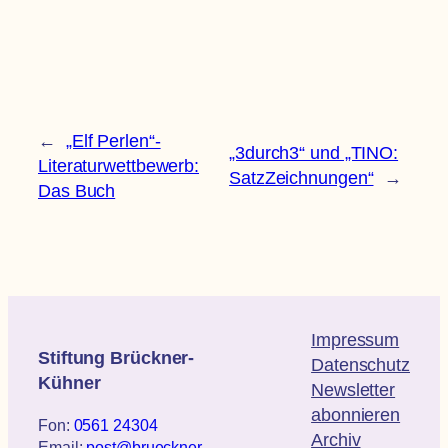
←
„Elf Perlen“-
„3durch3“ und „TINO:
Literaturwettbewerb:
SatzZeichnungen“
→
Das Buch
Impressum
Stiftung Brückner-
Datenschutz
Kühner
Newsletter
abonnieren
Fon:
0561 24304
Archiv
Email:
post@brueckner-