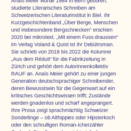
Anaïs Meier wurde 1984 in Bern geboren,
studierte Literarisches Schreiben am
Schweizerischen Literaturinstitut in Biel. Ihr
Kurzgeschichtenband „Über Berge, Menschen
und insbesondere Bergschnecken“ erschien
2020 bei mikrotext. „Mit einem Fuss draussen“
im Verlag Voland & Quist ist ihr Debütroman.
Sie schrieb von 2018 bis 2022 die Kolumne
„Aus dem Réduit“ für die Fabrikzeitung in
Zürich und gehört dem Autorinnenkollektiv
RAUF an. Anaïs Meier gehört zu einer jungen
Generation deutschsprachiger Schreibender,
deren Bewusstsein für die Gegenwart auf ein
kritisches Geschichtswissen trifft; Zustände
werden gnadenlos und scharf angeprangert.
Ihre Prosa zeigt sprachmächtig Schweizer
Sonderlinge – ob Althippies oder Hipsterkoch
oder den schrulligen Roman-Icherzähler